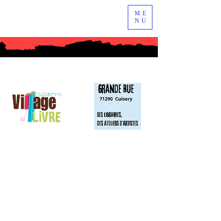
ME
NU