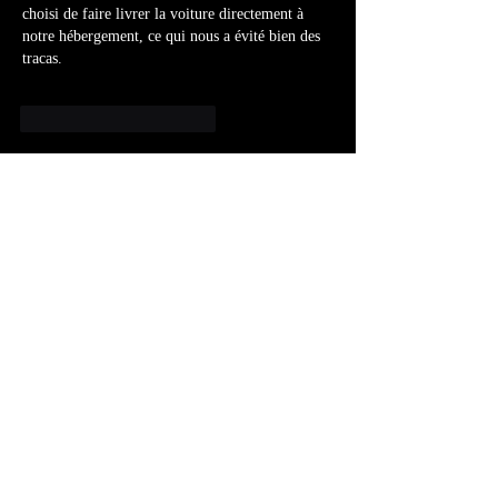
choisi de faire livrer la voiture directement à 
notre hébergement, ce qui nous a évité bien des 
tracas.
Gefällt mir
Antworten
Weitere Kommentare anzeigen
À propos
Bienvenue dans le groupe ! Vous pouvez
communiquer avec d'au
...
Lire plus
membres
Nester litopicez
S'abonner
Alex Nilson
S'abonner
Ramsay
S'abonner