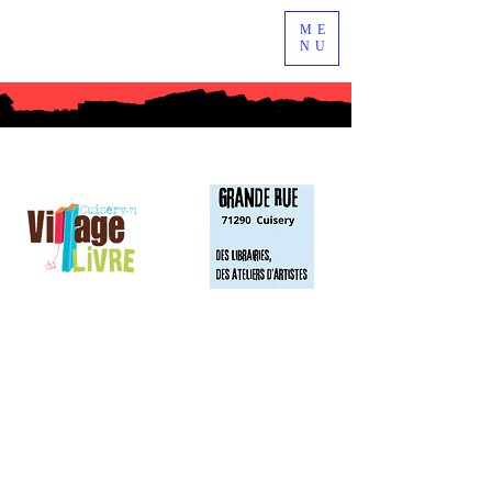
ME
NU