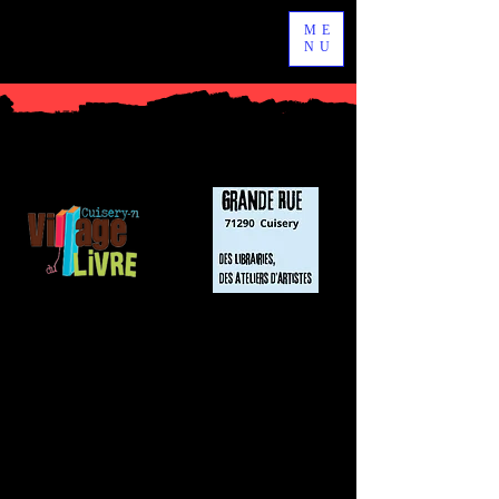
ME
NU