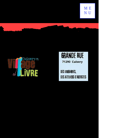
ME
NU