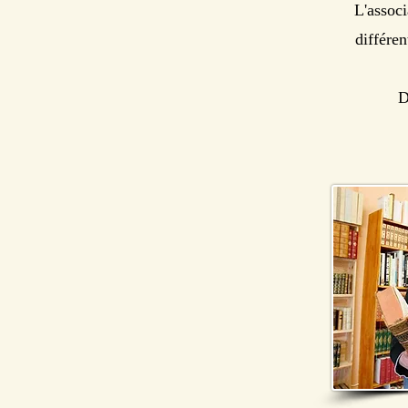
L'associ
différe
Dé