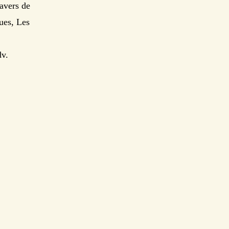
ravers de
ues, Les
dv.