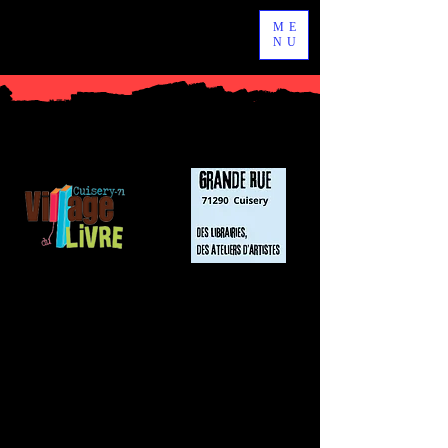
ME
NU