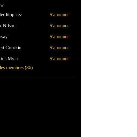
es
er litopicez
S'abonner
x Nilson
S'abonner
say
S'abonner
ert Corokin
S'abonner
kins Myla
S'abonner
 Myla
 les membres (86)