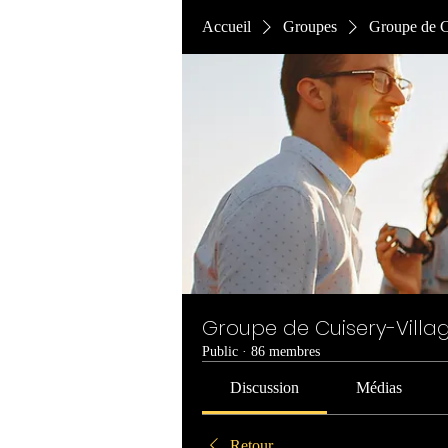
Accueil
Groupes
Groupe de C
Groupe de Cuisery-Villag
Public
·
86 membres
Discussion
Médias
Retour