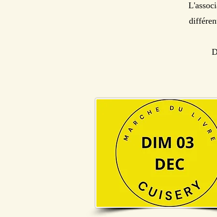
L'associ
différe
Dé