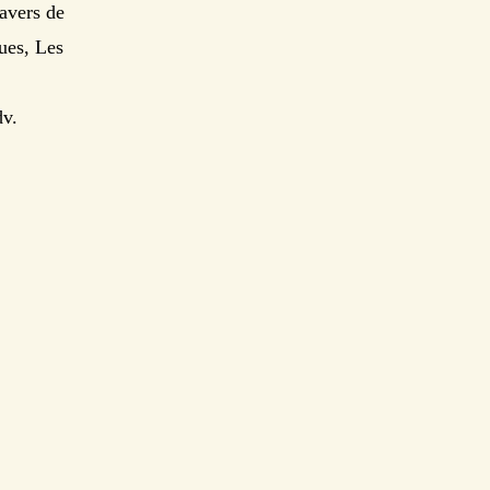
ravers de
ues, Les
dv.