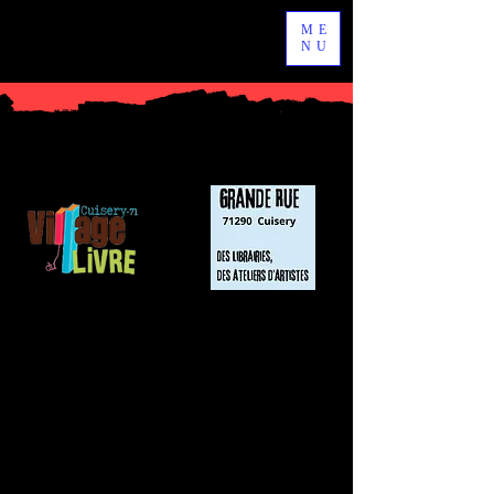
ME
NU