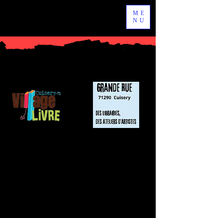
ME
NU